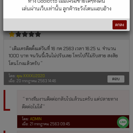
ทาง Goolotto ไม่มีเครือข่ายใดๆทั้งสิ้น
มากคะ
เล่นผ่านเว็บเท่านั้น ลูกค้าระวังโดนแอบอ้าง
โดย:
คุณ XXXXI1380
ตอบ
เมื่อ:
14 กรกฎาคม 2563 14:33
ตกลง
เติมเครดิตตั้งแต่วันที่ 16 กค 2563 เวลา 16.25 น. จำนวน
1000 บาท จนวันนี้เงินไม่ปรับเลย โทรไปก็ไม่รับสาย สงสัย
โดนโกงแล้วครับ
โดย:
คุณ XXXXU2020
ตอบ
เมื่อ:
20 กรกฎาคม 2563 14:46
ทางทีมงานติดต่อกลับไปแล้วนะครับ แต่ปลายทาง
ติดต่อไม่ได้
โดย:
ADMIN
เมื่อ:
21 กรกฎาคม 2563 09:45