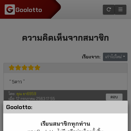
ข้ามไปที่เนื้อหา
Goolotto
ความคิดเห็นจากสมาชิก
เรียงจาก:
เก่าไปใหม่
5ดาว
โดย:
คุณ ยา6959
ตอบ
เมื่อ:
12 กรกฎาคม 2563 17:55
Goolotto:
เรียนสมาชิกทุกท่าน
ใช้งานดีคะ แต่พัฒนาการเติมเงินเพิ่มขึ้นอีกนิดหน่อยจะดี