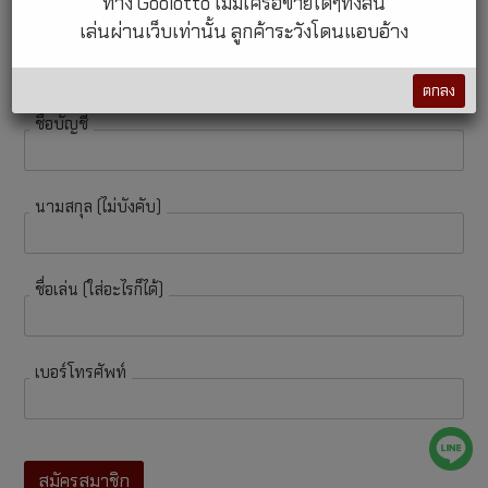
ทาง Goolotto ไม่มีเครือข่ายใดๆทั้งสิ้น
เล่นผ่านเว็บเท่านั้น ลูกค้าระวังโดนแอบอ้าง
เลขที่บัญชี
ตกลง
ชื่อบัญชี
นามสกุล (ไม่บังคับ)
ชื่อเล่น (ใส่อะไรก็ได้)
เบอร์โทรศัพท์
สมัครสมาชิก