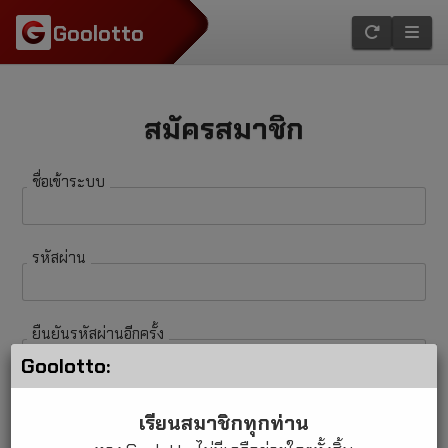
ข้ามไปที่เนื้อหา
Goolotto
สมัครสมาชิก
ชื่อเข้าระบบ
รหัสผ่าน
ยืนยันรหัสผ่านอีกครั้ง
Goolotto:
ธนาคาร
เรียนสมาชิกทุกท่าน