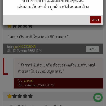
ทาง Goolotto ไม่มีเครือข่ายใดๆทั้งสิ้น
จะไวที่สุดนะครับ
เล่นผ่านเว็บเท่านั้น ลูกค้าระวังโดนแอบอ้าง
โดย:
ADMIN
เมื่อ:
10 มกราคม 2564 18:39
ตกลง
ตกลง เงินจะเข้าไหมค่ะ แค่ 50บาทเอง
โดย:
คุณ XXXXOSCAR
ตอบ
เมื่อ:
12 ธันวาคม 2563 10:14
จัดการให้แล้วนะครับ ต้องขอโทษด้วยนะครับ พอดี
ช่วงเวลานั้นระบบมีปัญหาครับ
โดย:
ADMIN
เมื่อ:
12 ธันวาคม 2563 20:43